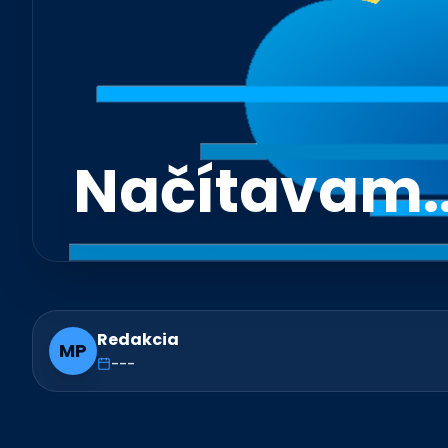
Načítavam..
Redakcia
MP
---