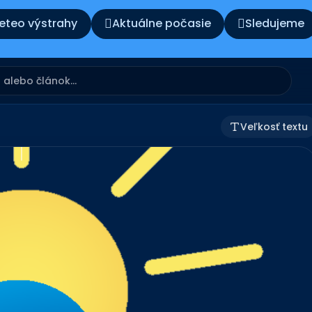
eteo výstrahy
Aktuálne počasie
Sledujeme
Veľkosť textu