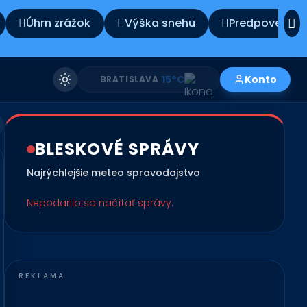
Úhrn zrážok
Výška snehu
Predpoveď po
11°C
Konto
KOŠICE
BLESKOVÉ SPRÁVY
Najrýchlejšie meteo spravodajstvo
Nepodarilo sa načítať správy.