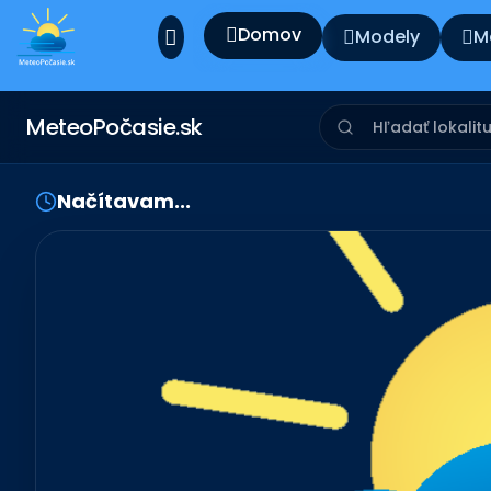
Domov
Modely
M
MeteoPočasie.sk
Načítavam...