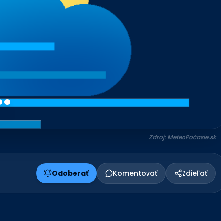
.
Zdroj: MeteoPočasie.sk
Odoberať
Komentovať
Zdieľať