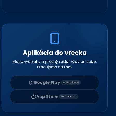
Aplikácia do vrecka
Majte výstrahy a presný radar vždy pri sebe.
Pracujeme na tom.
Google Play
Už čoskoro
App Store
Už čoskoro