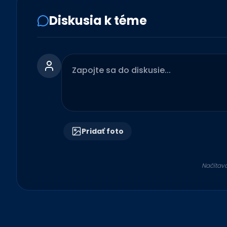
Diskusia k téme
Pridať foto
Načítav