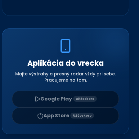
Aplikácia do vrecka
Majte výstrahy a presný radar vždy pri sebe.
Pracujeme na tom.
Google Play
Už čoskoro
App Store
Už čoskoro