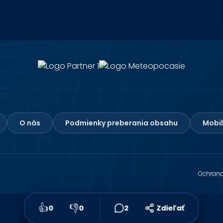
O nás
Podmienky preberania obsahu
Mobil
Ochrana
👍
👎
0
0
2
Zdieľať