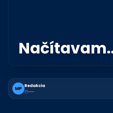
Načítavam..
Redakcia
MP
---