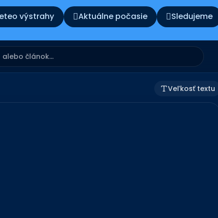
eteo výstrahy
Aktuálne počasie
Sledujeme
Veľkosť textu