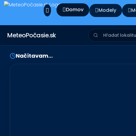
Domov
Modely
M
MeteoPočasie.sk
Načítavam...