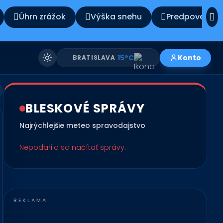
Úhrn zrážok
Výška snehu
Predpoveď po
11°C
Konto
KOŠICE
BLESKOVÉ SPRÁVY
Najrýchlejšie meteo spravodajstvo
Nepodarilo sa načítať správy.