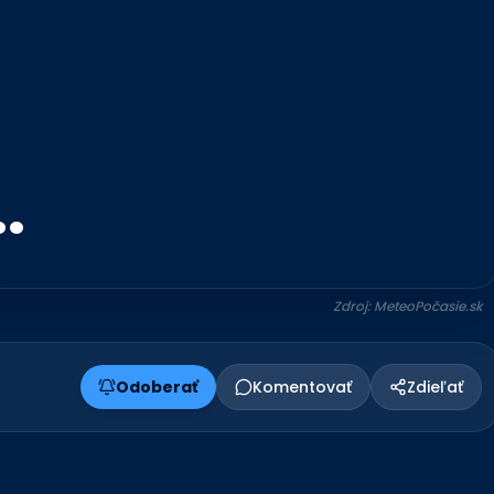
.
Zdroj: MeteoPočasie.sk
Odoberať
Komentovať
Zdieľať