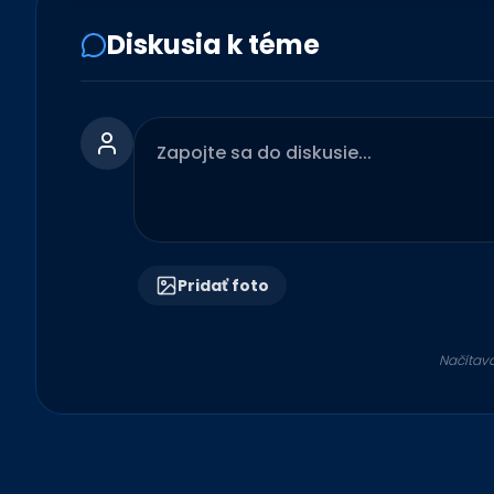
Diskusia k téme
Pridať foto
Načítav