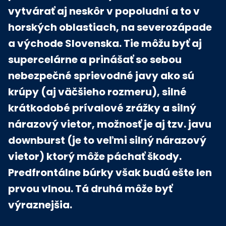
vytvárať aj neskôr v popoludní a to v
horských oblastiach, na severozápade
a východe Slovenska. Tie môžu byť aj
supercelárne a prinášať so sebou
nebezpečné sprievodné javy ako sú
krúpy (aj väčšieho rozmeru), silné
krátkodobé prívalové zrážky a silný
nárazový vietor, možnosť je aj tzv. javu
downburst (je to veľmi silný nárazový
vietor) ktorý môže páchať škody.
Predfrontálne búrky však budú ešte len
prvou vlnou. Tá druhá môže byť
výraznejšia.