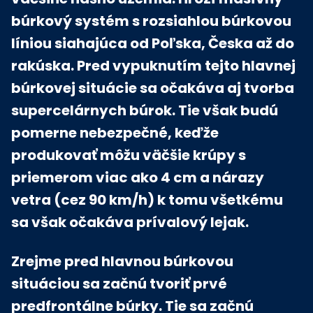
búrkový systém s rozsiahlou búrkovou
líniou siahajúca od Poľska, Česka až do
rakúska. Pred vypuknutím tejto hlavnej
búrkovej situácie sa očakáva aj tvorba
supercelárnych búrok. Tie však budú
pomerne nebezpečné, keďže
produkovať môžu väčšie krúpy s
priemerom viac ako 4 cm a nárazy
vetra (cez 90 km/h) k tomu všetkému
sa však očakáva prívalový lejak.
Zrejme pred hlavnou búrkovou
situáciou sa začnú tvoriť prvé
predfrontálne búrky. Tie sa začnú