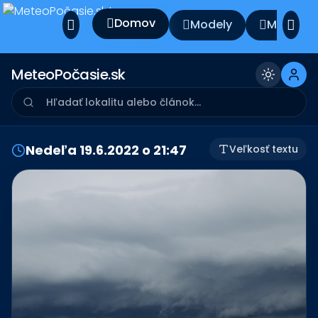
Domov
Modely
Meteo v
MeteoPočasie.sk
Nedeľa 19.6.2022 o 21:47
Veľkosť textu