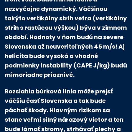
nezvyčajne dynamický. Väčšinou
takýto vertikálny strih vetra (vertikálny
strih s rastúcou výškou) býva v zimnom
období. Hodnoty v ňom budú na severe
Slovenska až neuveriteľných 45 m/s! Aj
helicita bude vysoká a vhodné
podmienky instability (CAPE J/kg) budú
mimoriadne priaznivé.
Rozsiahla búrková línia môže prejsť
väčšiu časť Slovenska a tak bude
páchať škody. Hlavným rizikom sa
stane veľmi silný nárazový vietor a ten
bude lámať stromy, strhávať plechy a