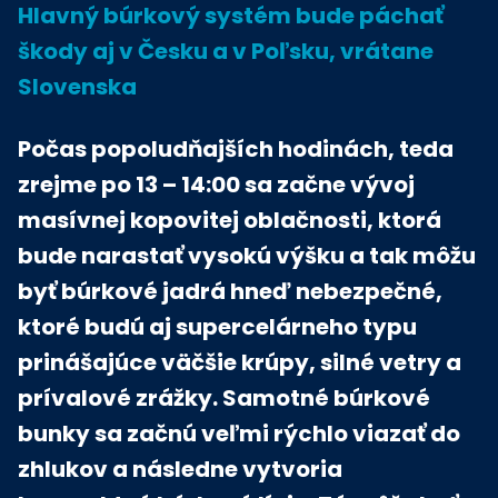
Hlavný búrkový systém bude páchať
škody aj v Česku a v Poľsku, vrátane
Slovenska
Počas popoludňajších hodinách, teda
zrejme po 13 – 14:00 sa začne vývoj
masívnej kopovitej oblačnosti, ktorá
bude narastať vysokú výšku a tak môžu
byť búrkové jadrá hneď nebezpečné,
ktoré budú aj supercelárneho typu
prinášajúce väčšie krúpy, silné vetry a
prívalové zrážky. Samotné búrkové
bunky sa začnú veľmi rýchlo viazať do
zhlukov a následne vytvoria