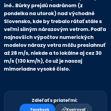
iné.. Búrky prejdú nadránom (z
pondelka na utorok) nad východné
Slovensko, kde by trebalo rátať stále s
veľmi silným nárazovým vetrom. Podľa
najnovších výpočtov numerických
modelov nárazy vetra môžu presiahnuť
až 28 m/s, niekde a to lokálne aj cez 30
m/s (130 km/h), čo už je naozaj
mimoriadne vysoké číslo.
Zdieľať s priateľmi:
Facebook
Kopírovať