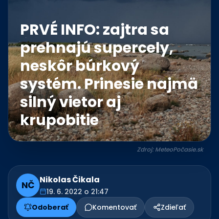
PRVÉ INFO: zajtra sa
prehnajú supercely,
neskôr búrkový
systém. Prinesie najmä
silný vietor aj
krupobitie
Zdroj: MeteoPočasie.sk
Nikolas Čikala
NČ
19. 6. 2022 o 21:47
Odoberať
Komentovať
Zdieľať