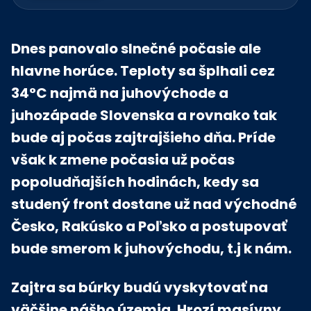
Dnes panovalo slnečné počasie ale
hlavne horúce. Teploty sa šplhali cez
34°C najmä na juhovýchode a
juhozápade Slovenska a rovnako tak
bude aj počas zajtrajšieho dňa. Príde
však k zmene počasia už počas
popoludňajších hodinách, kedy sa
studený front dostane už nad východné
Česko, Rakúsko a Poľsko a postupovať
bude smerom k juhovýchodu, t.j k nám.
Zajtra sa búrky budú vyskytovať na
väčšine nášho územia. Hrozí masívny