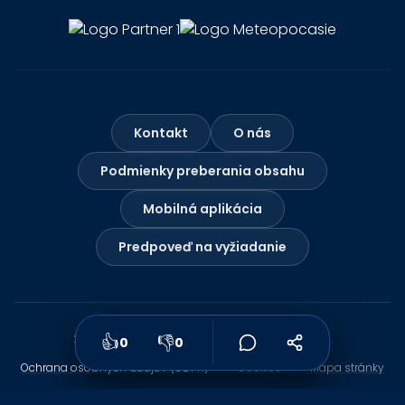
Kontakt
O nás
Podmienky preberania obsahu
Mobilná aplikácia
Predpoveď na vyžiadanie
👍
👎
2026 Meteo Slovensko. Všetky práva vyhradené.
0
0
Ochrana osobných údajov (GDPR)
Cookies
Mapa stránky