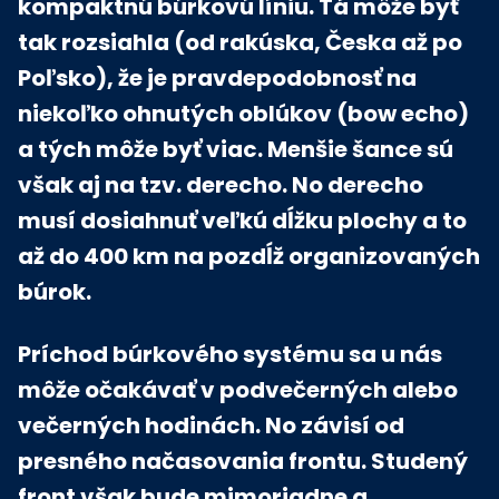
kompaktnú búrkovú líniu. Tá môže byť
tak rozsiahla (od rakúska, Česka až po
Poľsko), že je pravdepodobnosť na
niekoľko ohnutých oblúkov (bow echo)
a tých môže byť viac. Menšie šance sú
však aj na tzv. derecho. No derecho
musí dosiahnuť veľkú dĺžku plochy a to
až do 400 km na pozdĺž organizovaných
búrok.
Príchod búrkového systému sa u nás
môže očakávať v podvečerných alebo
večerných hodinách. No závisí od
presného načasovania frontu. Studený
front však bude mimoriadne a